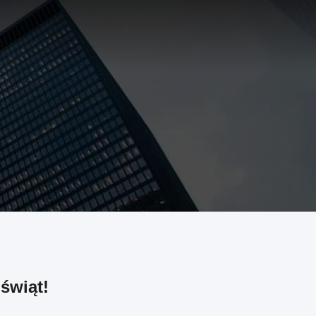
świąt!