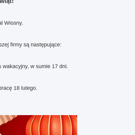
wiąt!
al Wiosny.
zej firmy są następujące:
s wakacyjny, w sumie 17 dni.
pracę 18 lutego.