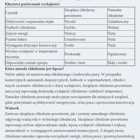
Kluczowe porównanie wydajności
Skraplacz chłodzony
Naturalne
Czynnik
powietrzem
chłodzenie
Efektywność rozpraszania ciepła
Wysoki
Umiarkowany
Prędkość chłodzenia
Szybko
Wolniej
Zużycie energii
Wyższy
Niżej
Poziom hałasu
Umiarkowany
Niski
Wymagania dotyczące konserwacji
Średni
Niski
Wysoka wydajność w temperaturze
Doskonały
Ograniczony
otoczenia
Odpowiedni rozmiar sprzętu
Średnie i duże
Mały i średni
Która metoda chłodzenia jest lepsza?
Wybór zależy od zastosowania chłodniczego i środowiska pracy. W przypadku
komercyjnych zamrażarek ekspozycyjnych, lodówek w supermarketach, chłodni i
innych systemów chłodniczych o dużej wydajności, skraplacze chłodzone powietrzem
zazwyczaj zapewniają doskonałą wydajność chłodzenia i stabilność temperatury.
Naturalne chłodzenie pozostaje atrakcyjnym rozwiązaniem dla mniejszych urządzeń,
gdzie priorytetami są efektywność energetyczna, cicha praca i uproszczona konserwacja.
Wniosek
Zarówno skraplacze chłodzone powietrzem, jak i systemy naturalnego chłodzenia
odgrywają ważną rolę w technologii chłodniczej. Skraplacze chłodzone powietrzem
zapewniają szybsze odprowadzanie ciepła, lepszą wydajność chłodzenia i większą
niezawodność w wymagających zastosowaniach komercyjnych. Z drugiej strony
chłodzenie naturalne zapewnia oszczędność energii, cichszą pracę i prostszą konstrukcję