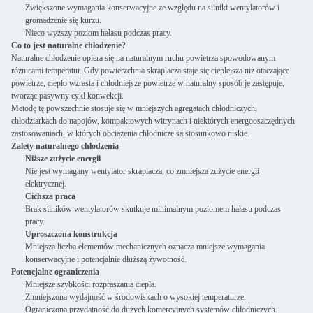
Zwiększone wymagania konserwacyjne ze względu na silniki wentylatorów i
gromadzenie się kurzu.
Nieco wyższy poziom hałasu podczas pracy.
Co to jest naturalne chłodzenie?
Naturalne chłodzenie opiera się na naturalnym ruchu powietrza spowodowanym
różnicami temperatur. Gdy powierzchnia skraplacza staje się cieplejsza niż otaczające
powietrze, ciepło wzrasta i chłodniejsze powietrze w naturalny sposób je zastępuje,
tworząc pasywny cykl konwekcji.
Metodę tę powszechnie stosuje się w mniejszych agregatach chłodniczych,
chłodziarkach do napojów, kompaktowych witrynach i niektórych energooszczędnych
zastosowaniach, w których obciążenia chłodnicze są stosunkowo niskie.
Zalety naturalnego chłodzenia
Niższe zużycie energii
Nie jest wymagany wentylator skraplacza, co zmniejsza zużycie energii
elektrycznej.
Cichsza praca
Brak silników wentylatorów skutkuje minimalnym poziomem hałasu podczas
pracy.
Uproszczona konstrukcja
Mniejsza liczba elementów mechanicznych oznacza mniejsze wymagania
konserwacyjne i potencjalnie dłuższą żywotność.
Potencjalne ograniczenia
Mniejsze szybkości rozpraszania ciepła.
Zmniejszona wydajność w środowiskach o wysokiej temperaturze.
Ograniczona przydatność do dużych komercyjnych systemów chłodniczych.