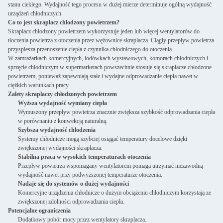
stanu ciekłego. Wydajność tego procesu w dużej mierze determinuje ogólną wydajność
urządzeń chłodniczych.
Co to jest skraplacz chłodzony powietrzem?
Skraplacz chłodzony powietrzem wykorzystuje jeden lub więcej wentylatorów do
tłoczenia powietrza z otoczenia przez wężownice skraplacza. Ciągły przepływ powietrza
przyspiesza przenoszenie ciepła z czynnika chłodniczego do otoczenia.
W zamrażarkach komercyjnych, lodówkach wystawowych, komorach chłodniczych i
sprzęcie chłodniczym w supermarketach powszechnie stosuje się skraplacze chłodzone
powietrzem, ponieważ zapewniają stałe i wydajne odprowadzanie ciepła nawet w
ciężkich warunkach pracy.
Zalety skraplaczy chłodzonych powietrzem
Wyższa wydajność wymiany ciepła
Wymuszony przepływ powietrza znacznie zwiększa szybkość odprowadzania ciepła
w porównaniu z konwekcją naturalną.
Szybsza wydajność chłodzenia
Systemy chłodnicze mogą szybciej osiągać temperatury docelowe dzięki
zwiększonej wydajności skraplacza.
Stabilna praca w wysokich temperaturach otoczenia
Przepływ powietrza wspomagany wentylatorem pomaga utrzymać niezawodną
wydajność nawet przy podwyższonej temperaturze otoczenia.
Nadaje się do systemów o dużej wydajności
Komercyjne urządzenia chłodnicze o dużym obciążeniu chłodniczym korzystają ze
zwiększonej zdolności odprowadzania ciepła.
Potencjalne ograniczenia
Dodatkowy pobór mocy przez wentylatory skraplacza.