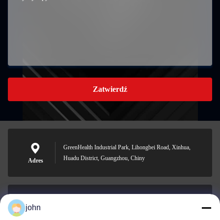
Zatwierdź
GreenHealth Industrial Park, Lihongbei Road, Xinhua,
Huadu District, Guangzhou, Chiny
Adres
john
lvdi11@greencooker.com
E-mail