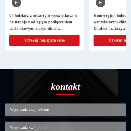
Chłodziarz z otwartym wyświetlaczem
Komercyjna lodówka 
na napoje z odległym podłączeniem
wentylatorem chłodz
wielołokowym z czynnikiem
Danfoss i zakrzywion
chłodniczym R404A i podwójnym
szkła
Uzyskaj najlepszą cenę
Uzyskaj najl
zasłoną powietrzną do chłodzenia
komercyjnego o temperaturze 2~8°C
kontakt