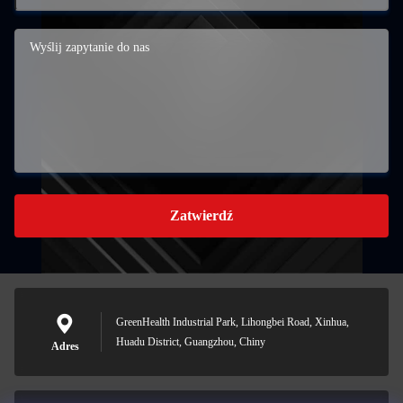
Zatwierdź
GreenHealth Industrial Park, Lihongbei Road, Xinhua,
Huadu District, Guangzhou, Chiny
Adres