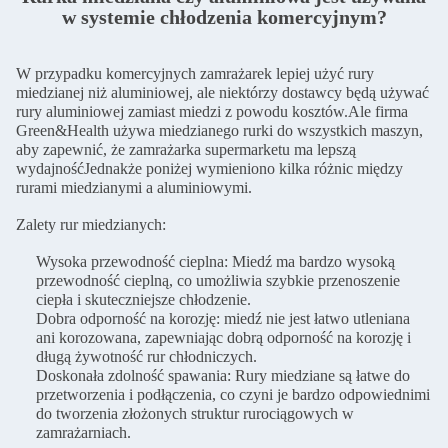
w systemie chłodzenia komercyjnym?
W przypadku komercyjnych zamrażarek lepiej użyć rury
miedzianej niż aluminiowej, ale niektórzy dostawcy będą używać
rury aluminiowej zamiast miedzi z powodu kosztów.Ale firma
Green&Health używa miedzianego rurki do wszystkich maszyn,
aby zapewnić, że zamrażarka supermarketu ma lepszą
wydajnośćJednakże poniżej wymieniono kilka różnic między
rurami miedzianymi a aluminiowymi.
Zalety rur miedzianych:
Wysoka przewodność cieplna: Miedź ma bardzo wysoką
przewodność cieplną, co umożliwia szybkie przenoszenie
ciepła i skuteczniejsze chłodzenie.
Dobra odporność na korozję: miedź nie jest łatwo utleniana
ani korozowana, zapewniając dobrą odporność na korozję i
długą żywotność rur chłodniczych.
Doskonała zdolność spawania: Rury miedziane są łatwe do
przetworzenia i podłączenia, co czyni je bardzo odpowiednimi
do tworzenia złożonych struktur rurociągowych w
zamrażarniach.