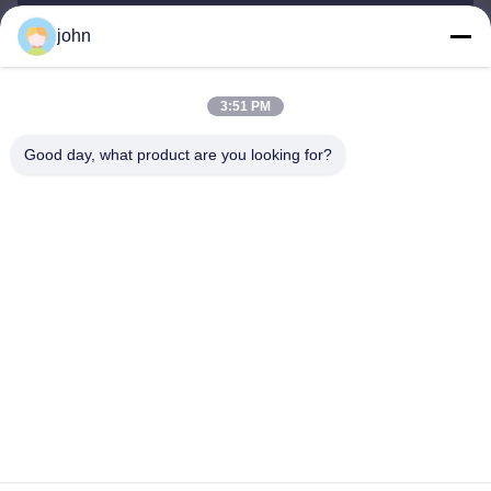
john
lvdi11@greencooker.com
E-mail
3:51 PM
Good day, what product are you looking for?
0086-153-7406-6785
Telefon
Guangdong Green&Health Intelligence Cold
Chain Technology Co.,LTD