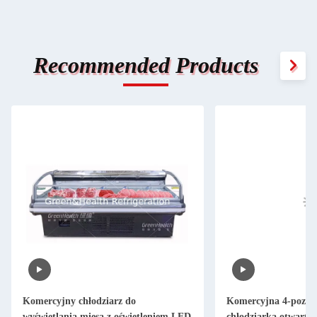
Recommended Products
Komercyjna 4-poziomowa regulowana
Zamrażarka ze skrz
chłodziarka otwartopowierzchniowa z
drzwiami z cyfrowym