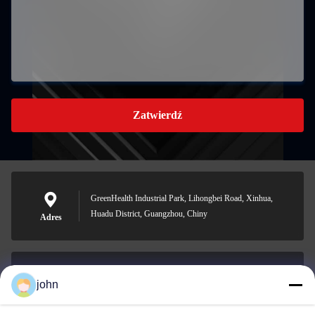
Zatwierdź
GreenHealth Industrial Park, Lihongbei Road, Xinhua,
Huadu District, Guangzhou, Chiny
Adres
john
lvdi11@greencooker.com
E-mail