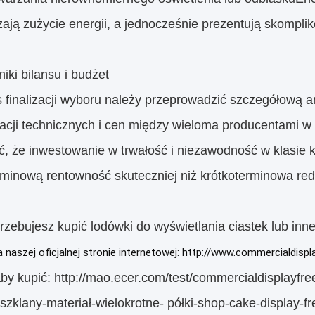
zają zużycie energii, a jednocześnie prezentują skompl
ki bilansu i budżet
 finalizacji wyboru należy przeprowadzić szczegółową a
kacji technicznych i cen między wieloma producentami w 
ć, że inwestowanie w trwałość i niezawodność w klasie 
rminową rentowność skuteczniej niż krótkoterminowa red
trzebujesz kupić lodówki do wyświetlania ciastek lub inn
 naszej oficjalnej stronie internetowej: http://www.commercialdi
 aby kupić: http://mao.ecer.com/test/commercialdisplayf
szklany-materiał-wielokrotne- półki-shop-cake-display-fr