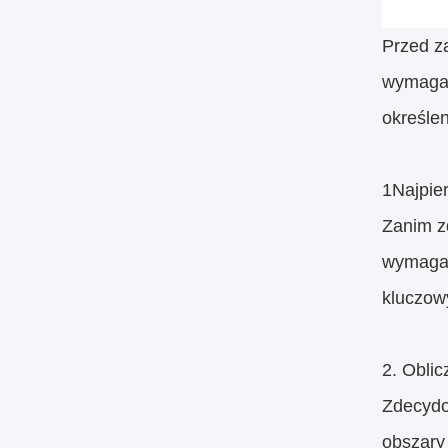
Przed z
wymagani
określen
1Najpie
Zanim z
wymagani
kluczowy
2. Obli
Zdecydo
obszary