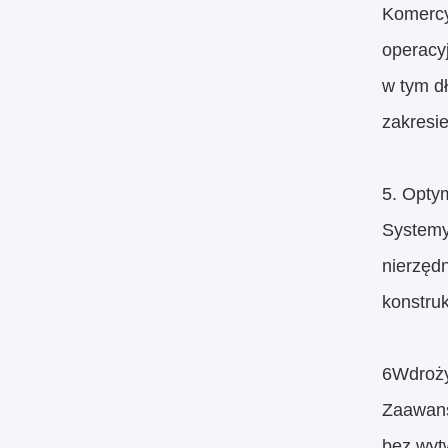
Komercyj
operacy
w tym d
zakresi
5. Optym
Systemy
nierzęd
konstruk
6Wdroży
Zaawans
bez wyt