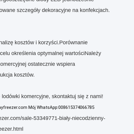
ikowane szczegóły dekoracyjne na konfekcjach.
nalizę kosztów i korzyści.Porównanie
celu określenia optymalnej wartościNależy
komercyjnej ostatecznie wspiera
ukcja kosztów.
e lodówki komercyjne, skontaktuj się z nami!
splayfreezer.com Mój WhatsApp:008615374066785
reezer.com/sale-53349771-biały-niecodzienny-
eezer.html