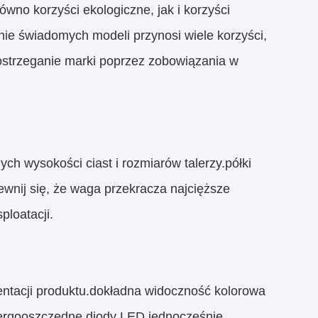
wno korzyści ekologiczne, jak i korzyści
e świadomych modeli przynosi wiele korzyści,
ostrzeganie marki poprzez zobowiązania w
h wysokości ciast i rozmiarów talerzy.półki
wnij się, że waga przekracza najcięższe
ploatacji.
tacji produktu.dokładna widoczność kolorowa
nergooszczędne diody LED jednocześnie