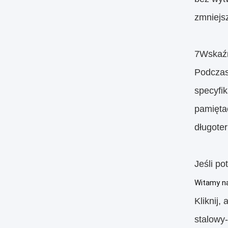
zmniejs
7Wskaźni
Podczas
specyfi
pamięta
długote
Jeśli po
Witamy na
Kliknij,
stalowy-