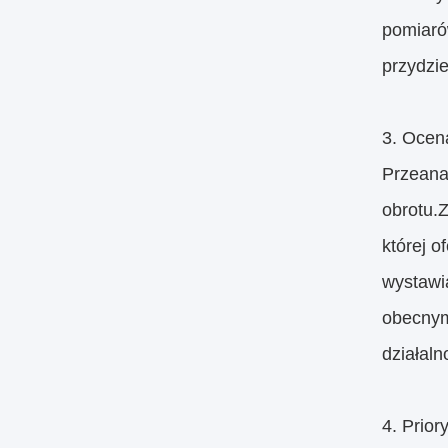
pomiaró
przydzie
3. Ocen
Przeana
obrotu.
której o
wystawi
obecnym
działaln
4. Prior