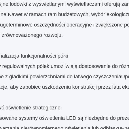
ne lodówki z wyświetlanymi wyświetlaczami oferują zaró
jne.Nawet w ramach ram budżetowych, wybór ekologiczni
ługoterminowe oszczędności operacyjne i zwiększone p
e zrównoważonego rozwoju.
alizacja funkcjonalności półki
 regulowalnych półek umożliwiają dostosowanie do różnyc
ne z gładkimi powierzchniami do łatwego czyszczeniaUpe
cje, aby zapobiec uszkodzeniu konstrukcji przez lata eks
ć oświetlenie strategiczne
owane systemy oświetlenia LED są niezbędne do prezen
warzania nierównomiernego oświetlenia lub odblaskuE