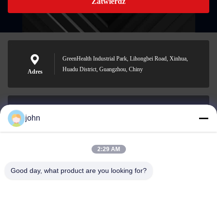
Zatwierdź
GreenHealth Industrial Park, Lihongbei Road, Xinhua,
Huadu District, Guangzhou, Chiny
Adres
john
lvdi11@greencooker.com
E-mail
2:29 AM
Good day, what product are you looking for?
0086-153-7406-6785
Telefon