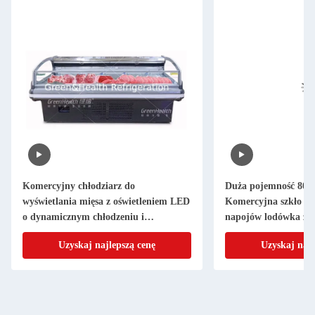
Komercyjny chłodziarz do
Duża pojemność 800
wyświetlania mięsa z oświetleniem LED
Komercyjna szkło dr
o dynamicznym chłodzeniu i
napojów lodówka z 
sprężarkami Danfoss/Secop dla
drzwiami szklanymi
Uzyskaj najlepszą cenę
Uzyskaj najl
supermarketów
inteligentnym syste
powietrzem