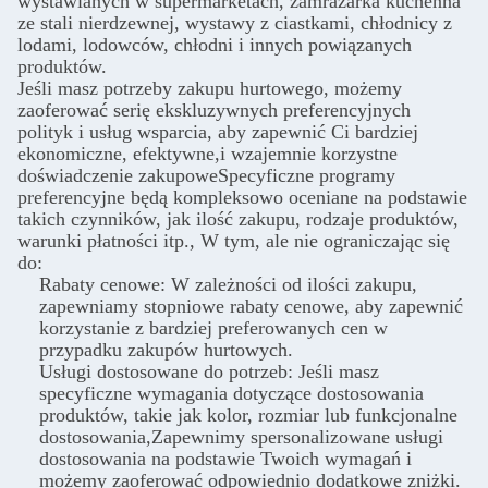
wystawianych w supermarketach, zamrażarka kuchenna
ze stali nierdzewnej, wystawy z ciastkami, chłodnicy z
lodami, lodowców, chłodni i innych powiązanych
produktów.
Jeśli masz potrzeby zakupu hurtowego, możemy
zaoferować serię ekskluzywnych preferencyjnych
polityk i usług wsparcia, aby zapewnić Ci bardziej
ekonomiczne, efektywne,i wzajemnie korzystne
doświadczenie zakupoweSpecyficzne programy
preferencyjne będą kompleksowo oceniane na podstawie
takich czynników, jak ilość zakupu, rodzaje produktów,
warunki płatności itp., W tym, ale nie ograniczając się
do:
Rabaty cenowe: W zależności od ilości zakupu,
zapewniamy stopniowe rabaty cenowe, aby zapewnić
korzystanie z bardziej preferowanych cen w
przypadku zakupów hurtowych.
Usługi dostosowane do potrzeb: Jeśli masz
specyficzne wymagania dotyczące dostosowania
produktów, takie jak kolor, rozmiar lub funkcjonalne
dostosowania,Zapewnimy spersonalizowane usługi
dostosowania na podstawie Twoich wymagań i
możemy zaoferować odpowiednio dodatkowe zniżki.