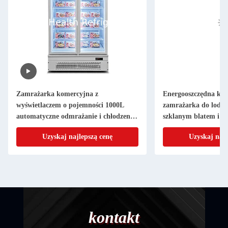
Zamrażarka komercyjna z
Energooszczędna ko
wyświetlaczem o pojemności 1000L
zamrażarka do lodó
automatyczne odmrażanie i chłodzenie
szklanym blatem i 
wentylatorem dla supermarketów
Danfoss
Uzyskaj najlepszą cenę
Uzyskaj najl
kontakt