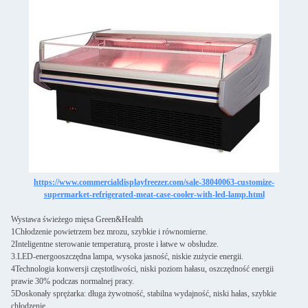
https://www.commercialdisplayfreezer.com/sale-38040063-customize-
supermarket-refrigerated-meat-case-cooler-with-led-lamp.html
Wystawa świeżego mięsa Green&Health
1Chłodzenie powietrzem bez mrozu, szybkie i równomierne.
2Inteligentne sterowanie temperaturą, proste i łatwe w obsłudze.
3.LED-energooszczędna lampa, wysoka jasność, niskie zużycie energii.
4Technologia konwersji częstotliwości, niski poziom hałasu, oszczędność energii
prawie 30% podczas normalnej pracy.
5Doskonały sprężarka: długa żywotność, stabilna wydajność, niski hałas, szybkie
chłodzenie.