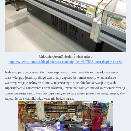
Chłodnia Green&Health Świeże mięso
https://www.commercialdisplayfreezer.com/supplier-4167858-meat-display-freezer
Jesteśmy przyzwyczajeni do mięsa kupujemy z powrotem do zamrażarki w świeżej
warstwie, gdy jesteśmy długo czasu, aby zapisać jest umieszczony w zamrażarce
warstwy, więc jesteśmy w domu w najczęstszym sposobie konserwacji mięsa,ale
supermarket w zamrażarce i dom różnych, użycie naturalnych metod są również różne,i
dzisiaj porozmawiać o tym, jak zapewnić, że świeże mięso jakości świeżego mięsa, aby
zapewnić, że składniki odżywcze nie będzie strata.