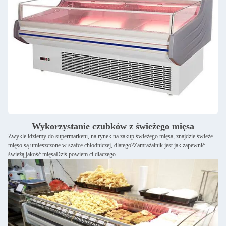
Wykorzystanie czubków z świeżego mięsa
Zwykle idziemy do supermarketu, na rynek na zakup świeżego mięsa, znajdzie świeże
mięso są umieszczone w szafce chłodniczej, dlatego?Zamrażalnik jest jak zapewnić
świeżą jakość mięsaDziś powiem ci dlaczego.