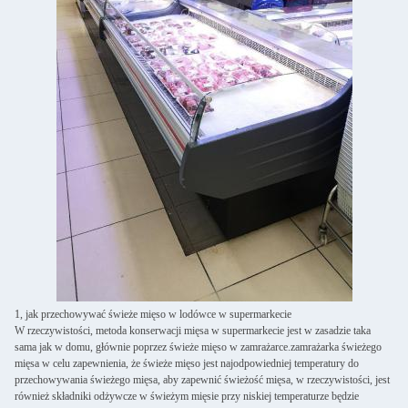
1, jak przechowywać świeże mięso w lodówce w supermarkecie
W rzeczywistości, metoda konserwacji mięsa w supermarkecie jest w zasadzie taka
sama jak w domu, głównie poprzez świeże mięso w zamrażarce.zamrażarka świeżego
mięsa w celu zapewnienia, że świeże mięso jest najodpowiedniej temperatury do
przechowywania świeżego mięsa, aby zapewnić świeżość mięsa, w rzeczywistości, jest
również składniki odżywcze w świeżym mięsie przy niskiej temperaturze będzie