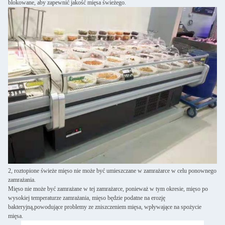
blokowane, aby zapewnić jakość mięsa świeżego.
2, roztopione świeże mięso nie może być umieszczane w zamrażarce w celu ponownego
zamrażania.
Mięso nie może być zamrażane w tej zamrażarce, ponieważ w tym okresie, mięso po
wysokiej temperaturze zamrażania, mięso będzie podatne na erozję
bakteryjną,powodujące problemy ze zniszczeniem mięsa, wpływające na spożycie
mięsa.