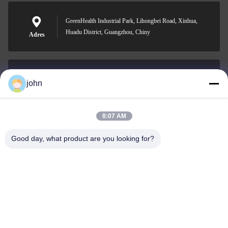
GreenHealth Industrial Park, Lihongbei Road, Xinhua,
Huadu District, Guangzhou, Chiny
Adres
john
lvdi11@greencooker.com
E-mail
8:07 AM
Good day, what product are you looking for?
0086-153-7406-6785
Telefon
Guangdong Green&Health Intelligence Cold