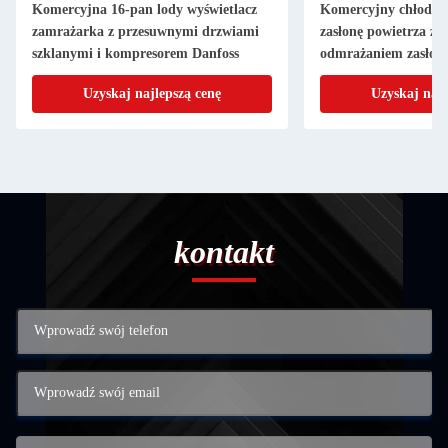
Komercyjna 16-pan lody wyświetlacz
Komercyjny chłodnik
zamrażarka z przesuwnymi drzwiami
zasłonę powietrza z
szklanymi i kompresorem Danfoss
odmrażaniem zasłony 
3000 mm do wyświet
Uzyskaj najlepszą cenę
Uzyskaj najl
supermarkecie
kontakt