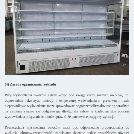
(4) Zasada ograniczania rozkładu
Przy wyświetleniu owoców należy wziąć pod uwagę cechy różnych owoców, np.
odpowiednie rekwizyty, metody i temperaturę wyświetlania,w przeciwnym razie
nieprawidłowe wyświetlanie może spowodować pogorszenieBrzoskwinie są wrażliwe
na ciśnienie i łatwo się podgrzewają, dlatego nie należy je kładać na stos podczas
wystawiania.a połączenie ich może sprawić, że inne owoce psują się szybciej..
Powierzchnia wyświetlania owoców musi być odpowiednio proporcjonalna do
wielkości obrotów.częstotliwość uzupełniania dziennie będzie częstaNależy również