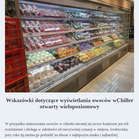
Wskazówki dotyczące wyświetlania owoców w
Chiller
otwarty wielopoziomowy
W przypadku umieszczania owoców w chłodni otwartej na owoce konieczne jest ich
rozróżnienie i obsługa w zależności od rzeczywistej sytuacji w miejscu, środowisku,
pory roku itp.można go podzielić na obszar o najlepszym smaku i najbardziej