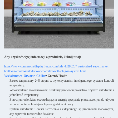
Aby uzyskać więcej informacji o produkcie, kliknij tutaj:
https://www.commercialdisplayfreezer.com/sale-43280207-customized-supermarket-
bottle-air-cooler-multideck-open-chiller-with-plug-in-system.html
Wielołomowe
Otwarte
Chiller
z Green&Health
Zakres temperatury 2~8 stopni, z wykorzystaniem inteligentnego systemu kontroli
temperatury.
Wykorzystanie zaawansowanej struktury przewodu powietrza, szybsze chłodzenie i
jednolitość temperatury.
Z nocnym osłonkiem oszczędzającym energię specjalnie przeznaczonym do użytku
w nocy i w innych miejscach poza godzinami pracy.
System chłodzenia i części sterowania elektrycznego są produktami markowymi,
aby zapewnić niezawodne działanie.