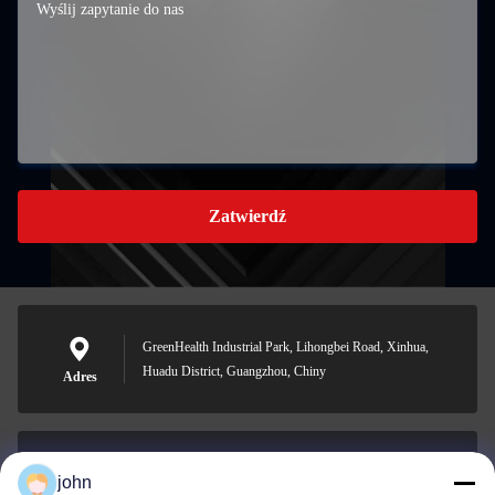
Zatwierdź
GreenHealth Industrial Park, Lihongbei Road, Xinhua,
Huadu District, Guangzhou, Chiny
Adres
john
lvdi11@greencooker.com