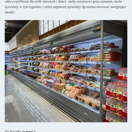
odżywczyObszar dla osób starszych i dzieci, strefa sezonowa i poza sezonem, strefa
sprzedaży w tym tygodniu i strefa najtańszej sprzedaży itp.można stosować następujące
zasady::
(1) Zasada świeżości