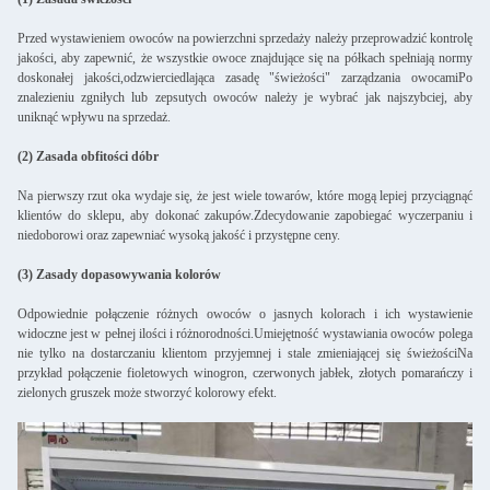
Przed wystawieniem owoców na powierzchni sprzedaży należy przeprowadzić kontrolę
jakości, aby zapewnić, że wszystkie owoce znajdujące się na półkach spełniają normy
doskonałej jakości,odzwierciedlająca zasadę "świeżości" zarządzania owocamiPo
znalezieniu zgniłych lub zepsutych owoców należy je wybrać jak najszybciej, aby
uniknąć wpływu na sprzedaż.
(2) Zasada obfitości dóbr
Na pierwszy rzut oka wydaje się, że jest wiele towarów, które mogą lepiej przyciągnąć
klientów do sklepu, aby dokonać zakupów.Zdecydowanie zapobiegać wyczerpaniu i
niedoborowi oraz zapewniać wysoką jakość i przystępne ceny.
(3) Zasady dopasowywania kolorów
Odpowiednie połączenie różnych owoców o jasnych kolorach i ich wystawienie
widoczne jest w pełnej ilości i różnorodności.Umiejętność wystawiania owoców polega
nie tylko na dostarczaniu klientom przyjemnej i stale zmieniającej się świeżościNa
przykład połączenie fioletowych winogron, czerwonych jabłek, złotych pomarańczy i
zielonych gruszek może stworzyć kolorowy efekt.