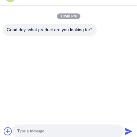
E-mail
10:40 PM
Good day, what product are you looking for?
0086-153-7406-6785
Telefon
Guangdong Green&Health Intelligence Cold
Chain Technology Co.,LTD
Uzyskaj wycenę
Guangdong Green&Health Intelligence Cold Chain Technology Co.,LTD