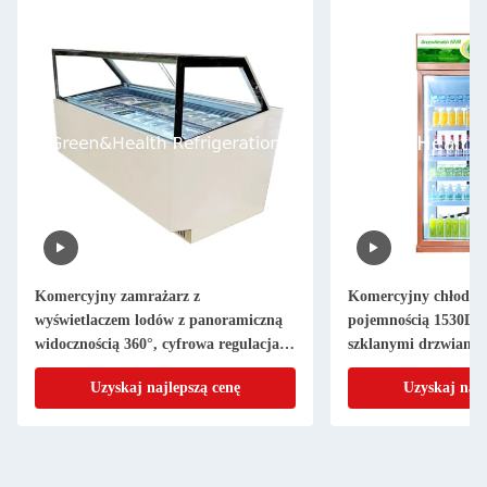
Komercyjny zamrażarz z
Komercyjny chłodnik
wyświetlaczem lodów z panoramiczną
pojemnością 1530L,
widocznością 360°, cyfrowa regulacja
szklanymi drzwiami 
temperatury i patelnie GN ze stali
sterowaniem temper
Uzyskaj najlepszą cenę
Uzyskaj najl
nierdzewnej