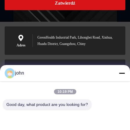
Zatwierdź
GreenHealth Industrial Park, Lihongbei Road, Xinhua,
Huadu District, Guangzhou, Chiny
Adres
john
lvdi11@greencooker.com
E-mail
10:19 PM
Good day, what product are you looking for?
0086-153-7406-6785
Telefon