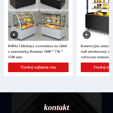
R404a Chłodzący wyświetlacz na chleb
Komercyjna zamrażar
z zamrażarką Rozmiar 1800 * 730 *
stali nierdzewnej z 3
1500 mm
cyfrowym termostate
ciast
Uzyskaj najlepszą cenę
Uzyskaj najl
kontakt