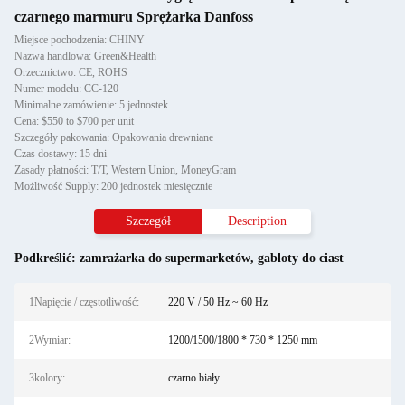
czarnego marmuru Sprężarka Danfoss
Miejsce pochodzenia: CHINY
Nazwa handlowa: Green&Health
Orzecznictwo: CE, ROHS
Numer modelu: CC-120
Minimalne zamówienie: 5 jednostek
Cena: $550 to $700 per unit
Szczegóły pakowania: Opakowania drewniane
Czas dostawy: 15 dni
Zasady płatności: T/T, Western Union, MoneyGram
Możliwość Supply: 200 jednostek miesięcznie
Szczegół
Description
Podkreślić:
zamrażarka do supermarketów
,
gabloty do ciast
1Napięcie / częstotliwość:
220 V / 50 Hz ~ 60 Hz
2Wymiar:
1200/1500/1800 * 730 * 1250 mm
3kolory:
czarno biały