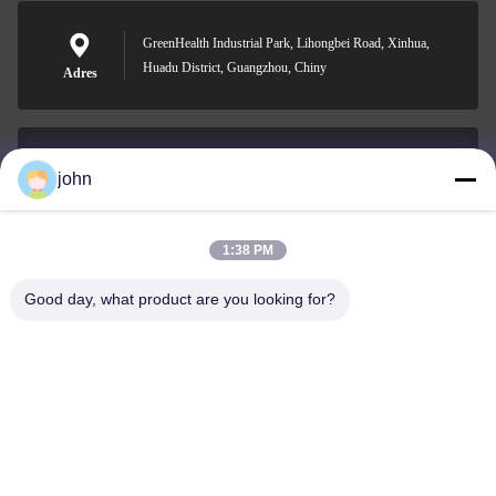
GreenHealth Industrial Park, Lihongbei Road, Xinhua,
Huadu District, Guangzhou, Chiny
Adres
john
lvdi11@greencooker.com
E-mail
1:38 PM
Good day, what product are you looking for?
0086-153-7406-6785
Telefon
Guangdong Green&Health Intelligence Cold