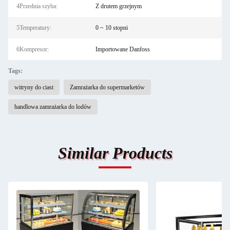
4Przednia szyba:
Z drutem grzejnym
5Temperatury:
0 ~ 10 stopni
6Kompresor:
Importowane Danfoss
Tags:
witryny do ciast
Zamrażarka do supermarketów
handlowa zamrażarka do lodów
Similar Products