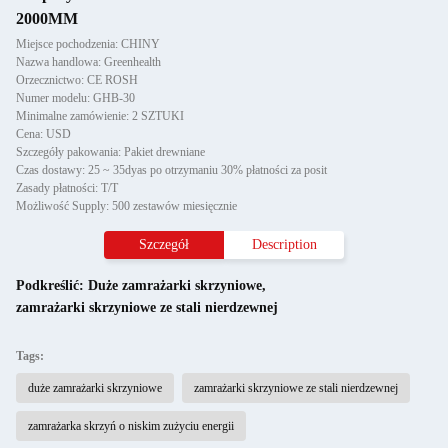
2000MM
Miejsce pochodzenia: CHINY
Nazwa handlowa: Greenhealth
Orzecznictwo: CE ROSH
Numer modelu: GHB-30
Minimalne zamówienie: 2 SZTUKI
Cena: USD
Szczegóły pakowania: Pakiet drewniane
Czas dostawy: 25 ~ 35dyas po otrzymaniu 30% płatności za posit
Zasady płatności: T/T
Możliwość Supply: 500 zestawów miesięcznie
Szczegół
Description
Podkreślić:
Duże zamrażarki skrzyniowe
,
zamrażarki skrzyniowe ze stali nierdzewnej
Tags:
duże zamrażarki skrzyniowe
zamrażarki skrzyniowe ze stali nierdzewnej
zamrażarka skrzyń o niskim zużyciu energii