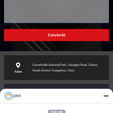
Zatwierdź
GreenHealth Industrial Park, Lihongbei Road, Xinhua,
Huadu District, Guangzhou, Chiny
Adres
john
lvdi11@greencooker.com
E-mail
9:36 AM