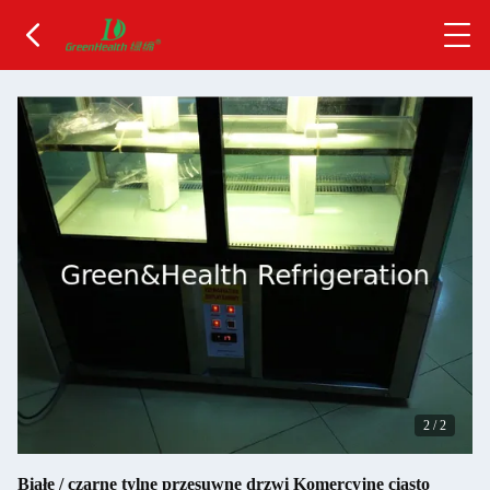
2
/
2
Białe / czarne tylne przesuwne drzwi Komercyjne ciasto