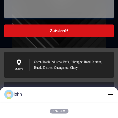
Zatwierdź
GreenHealth Industrial Park, Lihongbei Road, Xinhua,
Huadu District, Guangzhou, Chiny
Adres
john
lvdi11@greencooker.com
E-mail
1:49 AM