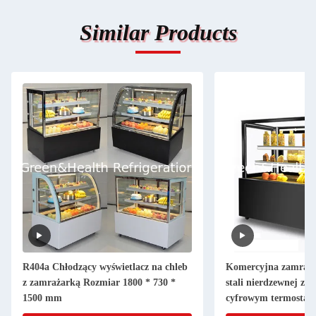
Similar Products
R404a Chłodzący wyświetlacz na chleb
Komercyjna zamrażar
z zamrażarką Rozmiar 1800 * 730 *
stali nierdzewnej z 3
1500 mm
cyfrowym termostate
ciast