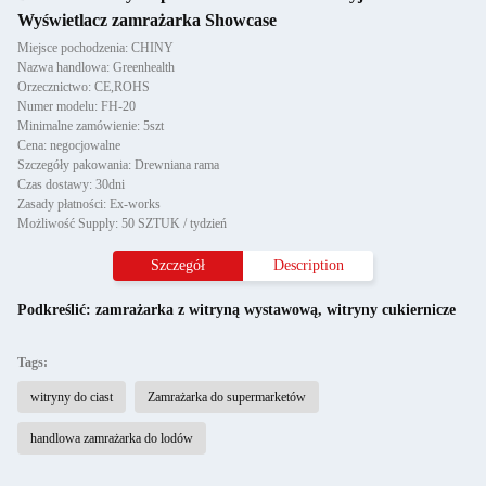
Wyświetlacz zamrażarka Showcase
Miejsce pochodzenia: CHINY
Nazwa handlowa: Greenhealth
Orzecznictwo: CE,ROHS
Numer modelu: FH-20
Minimalne zamówienie: 5szt
Cena: negocjowalne
Szczegóły pakowania: Drewniana rama
Czas dostawy: 30dni
Zasady płatności: Ex-works
Możliwość Supply: 50 SZTUK / tydzień
Szczegół
Description
Podkreślić:
zamrażarka z witryną wystawową
,
witryny cukiernicze
Tags:
witryny do ciast
Zamrażarka do supermarketów
handlowa zamrażarka do lodów