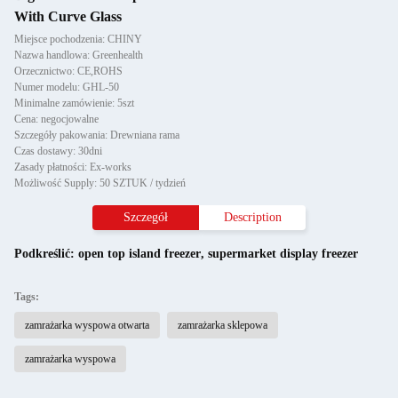
With Curve Glass
Miejsce pochodzenia: CHINY
Nazwa handlowa: Greenhealth
Orzecznictwo: CE,ROHS
Numer modelu: GHL-50
Minimalne zamówienie: 5szt
Cena: negocjowalne
Szczegóły pakowania: Drewniana rama
Czas dostawy: 30dni
Zasady płatności: Ex-works
Możliwość Supply: 50 SZTUK / tydzień
Szczegół
Description
Podkreślić:
open top island freezer
,
supermarket display freezer
Tags:
zamrażarka wyspowa otwarta
zamrażarka sklepowa
zamrażarka wyspowa