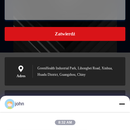
Zatwierdź
GreenHealth Industrial Park, Lihongbei Road, Xinhua,
Huadu District, Guangzhou, Chiny
Adres
john
lvdi11@greencooker.com
E-mail
8:32 AM