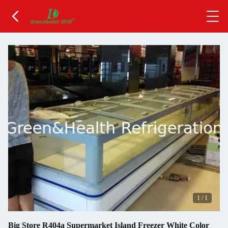
1
/
1
Big Store R404a Supermarket Island Freezer White Color