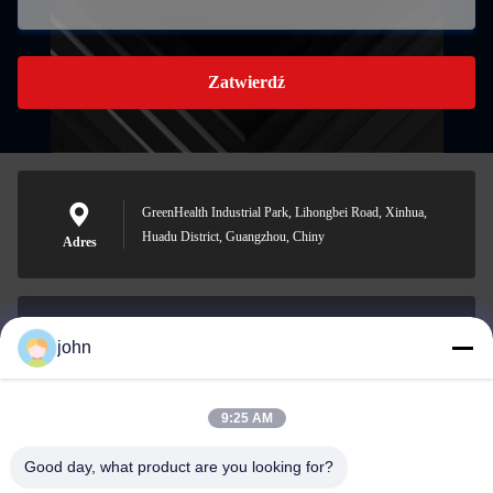
Zatwierdź
GreenHealth Industrial Park, Lihongbei Road, Xinhua,
Huadu District, Guangzhou, Chiny
Adres
john
lvdi11@greencooker.com
E-mail
9:25 AM
Good day, what product are you looking for?
0086-153-7406-6785