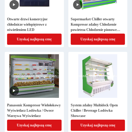
Otwarte drzwi komercyjne
Supermarket Chiller otwarty
chłodnicze wielopiętrowe z
Kompresor zdalny Chłodzenie
oświetleniem LED
powietrza Chłodzenie pionowe
lodówka wielopokładowa
Uzyskaj najlepszą cenę
Uzyskaj najlepszą cenę
Panasonic Kompresor Wielołokowy
System zdalny Multideck Open
Wyświetlacz Lodówka / Owoce
Chiller / Beverage Lodówka
Warzywa Wyświetlacz
Showcase
Uzyskaj najlepszą cenę
Uzyskaj najlepszą cenę