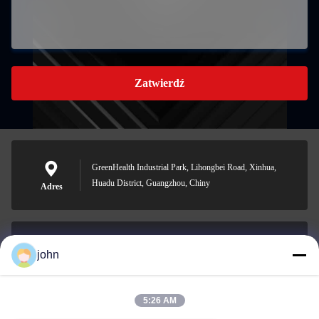
Zatwierdź
GreenHealth Industrial Park, Lihongbei Road, Xinhua,
Huadu District, Guangzhou, Chiny
Adres
john
lvdi11@greencooker.com
E-mail
5:26 AM