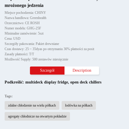
mrożonego jedzenia
Miejsce pochodzenia: CHINY
Nazwa handlowa: Greenhealth
Orzecznictwo: CE ROSH
Numer modelu: GHG-25F
Minimalne zamówienie: 5szt
Cena: USD
Szczegóły pakowania: Pakiet drewniane
Czas dostawy: 25 ~ 35dyas po otrzymaniu 30% płatności za posit
Zasady płatności: T/T
Możliwość Supply: 500 zestawów miesięcznie
Szczegół
Description
Podkreślić:
multideck display fridge
,
open deck chillers
Tags:
zdalne chłodzenie na wielu półkach
lodówka na półkach
agregaty chłodnicze na otwartym pokładzie