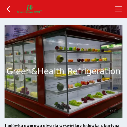
2
/
2
Lodówka owocowa otwarta wyświetlacz lodówka z kurtyną