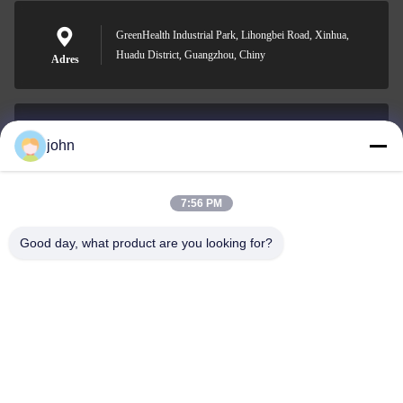
GreenHealth Industrial Park, Lihongbei Road, Xinhua,
Huadu District, Guangzhou, Chiny
Adres
john
lvdi11@greencooker.com
E-mail
7:56 PM
Good day, what product are you looking for?
0086-153-7406-6785
Telefon
Guangdong Green&Health Intelligence Cold