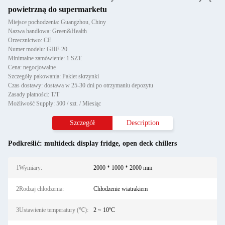
powietrzną do supermarketu
Miejsce pochodzenia: Guangzhou, Chiny
Nazwa handlowa: Green&Health
Orzecznictwo: CE
Numer modelu: GHF-20
Minimalne zamówienie: 1 SZT.
Cena: negocjowalne
Szczegóły pakowania: Pakiet skrzynki
Czas dostawy: dostawa w 25-30 dni po otrzymaniu depozytu
Zasady płatności: T/T
Możliwość Supply: 500 / szt. / Miesiąc
Szczegół
Description
Podkreślić:
multideck display fridge
,
open deck chillers
1Wymiary:
2000 * 1000 * 2000 mm
2Rodzaj chłodzenia:
Chłodzenie wiatrakiem
3Ustawienie temperatury (℃):
2 ~ 10ºC