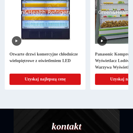
Otwarte drzwi komercyjne chłodnicze
Panasonic Kompreso
wielopiętrowe z oświetleniem LED
Wyświetlacz Lodówk
Warzywa Wyświetlac
Uzyskaj najlepszą cenę
Uzyskaj najl
kontakt