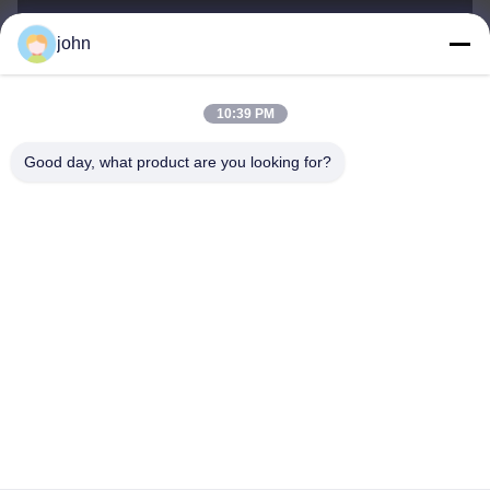
john
lvdi11@greencooker.com
E-mail
10:39 PM
Good day, what product are you looking for?
0086-153-7406-6785
Telefon
Guangdong Green&Health Intelligence Cold
Chain Technology Co.,LTD