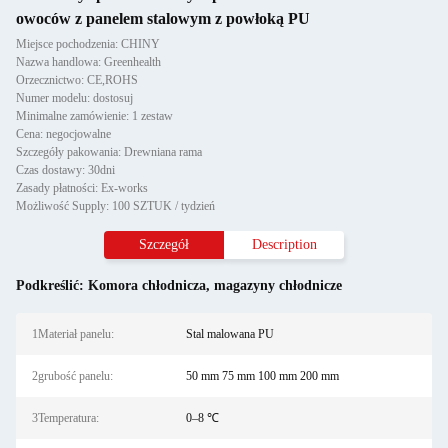
owoców z panelem stalowym z powłoką PU
Miejsce pochodzenia: CHINY
Nazwa handlowa: Greenhealth
Orzecznictwo: CE,ROHS
Numer modelu: dostosuj
Minimalne zamówienie: 1 zestaw
Cena: negocjowalne
Szczegóły pakowania: Drewniana rama
Czas dostawy: 30dni
Zasady płatności: Ex-works
Możliwość Supply: 100 SZTUK / tydzień
Szczegół
Description
Podkreślić:
Komora chłodnicza
,
magazyny chłodnicze
1Materiał panelu:
Stal malowana PU
2grubość panelu:
50 mm 75 mm 100 mm 200 mm
3Temperatura:
0–8 ℃