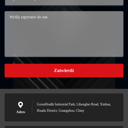
Zatwierdź
GreenHealth Industrial Park, Lihongbei Road, Xinhua,
Huadu District, Guangzhou, Chiny
Adres