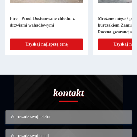
Fire - Proof Dostosowane chłodni z
Mrożone mięso / poj
drzwiami wahadłowymi
kurczakiem Zamraża
Roczna gwarancja
Uzyskaj najlepszą cenę
Uzyskaj najl
kontakt