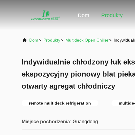
Dom
Produkty
Dom
>
Produkty
>
Multideck Open Chiller
>
Indywidualn
Indywidualnie chłodzony łuk eks
ekspozycyjny pionowy blat pieka
otwarty agregat chłodniczy
remote multideck refrigeration
multide
Miejsce pochodzenia:
Guangdong