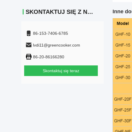
Inne do
SKONTAKTUJ SIĘ Z NAMI
86-153-7406-6785
lvdi11@greencooker.com
86-20-86166280
Skontaktuj się teraz