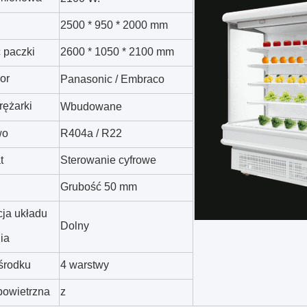
2500 * 950 * 2000 mm
 paczki
2600 * 1050 * 2100 mm
or
Panasonic / Embraco
rężarki
Wbudowane
wo
R404a / R22
t
Sterowanie cyfrowe
Grubość 50 mm
cja układu
Dolny
ia
środku
4 warstwy
powietrzna
z