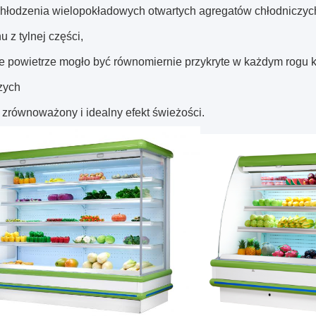
hłodzenia wielopokładowych otwartych agregatów chłodniczych
 z tylnej części,
e powietrze mogło być równomiernie przykryte w każdym rogu ku
zych
 zrównoważony i idealny efekt świeżości.