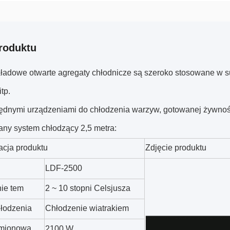
roduktu
ładowe otwarte agregaty chłodnicze są szeroko stosowane w su
itp.
ędnymi urządzeniami do chłodzenia warzyw, gotowanej żywnośc
y system chłodzący 2,5 metra:
acja produktu
Zdjęcie produktu
.
LDF-2500
ie tem
2 ~ 10 stopni Celsjusza
łodzenia
Chłodzenie wiatrakiem
mionowa
2100 W.