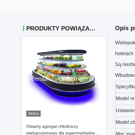
Opis p
PRODUKTY POWIĄZANE
Wielopok
hotelach 
Są niezb
Wbudowan
Specyfik
Model nr
Ustawien
Wideo
Model ch
Otwarty agregat chłodniczy
wielopoziomowy dla supermarketów z
Moc zna