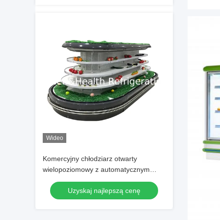
Wideo
Komercyjny chłodziarz otwarty
wielopoziomowy z automatycznym
oświetleniem LED odmrażającym i
Uzyskaj najlepszą cenę
oszczędzającym energię do
wyświetlacza w supermarkecie