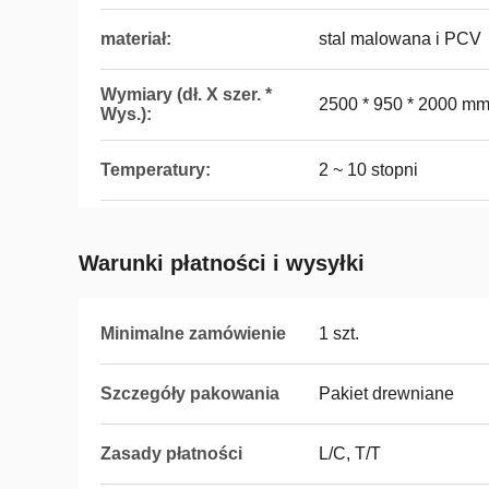
materiał:
stal malowana i PCV
Wymiary (dł. X szer. *
2500 * 950 * 2000 m
Wys.):
Temperatury:
2 ~ 10 stopni
Warunki płatności i wysyłki
Minimalne zamówienie
1 szt.
Szczegóły pakowania
Pakiet drewniane
Zasady płatności
L/C, T/T