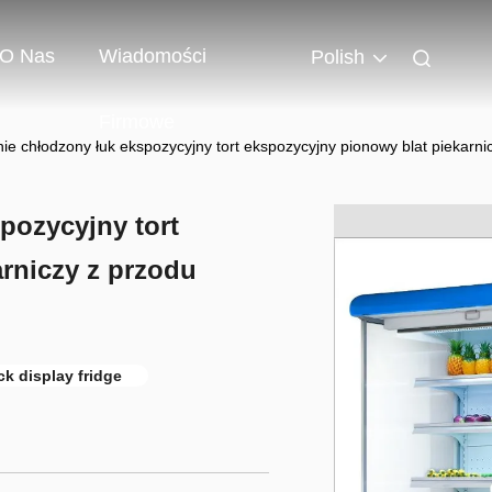
O Nas
Wiadomości
Polish
Firmowe
ie chłodzony łuk ekspozycyjny tort ekspozycyjny pionowy blat piekarni
pozycyjny tort
rniczy z przodu
ck display fridge