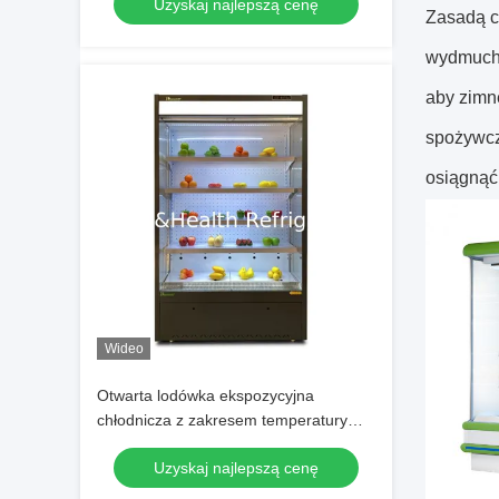
Uzyskaj najlepszą cenę
supermarketów
Zasadą c
wydmuchu
aby zimn
spożywc
osiągnąć
Wideo
Otwarta lodówka ekspozycyjna
chłodnicza z zakresem temperatury
2~8°C i oświetleniem LED do
Uzyskaj najlepszą cenę
supermarketów