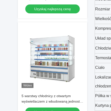
oświetleniem LED z funkcją
Uzyskaj najlepszą cenę
Rozmiar
automatycznego rozmrażania i
energooszczędną lodówką
Wielkość
Kompres
Układ sp
Chłodzi
Termosta
Ciało
Lokaliza
Wideo
chłodzen
Półka w 
5 warstwy chłodnicy z otwartym
wyświetlaczem z wbudowaną jednostką
Kurtyna 
i konstrukcją ze stali nierdzewnej dla