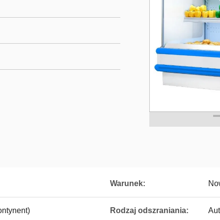
Warunek:
No
ntynent)
Rodzaj odszraniania:
Au