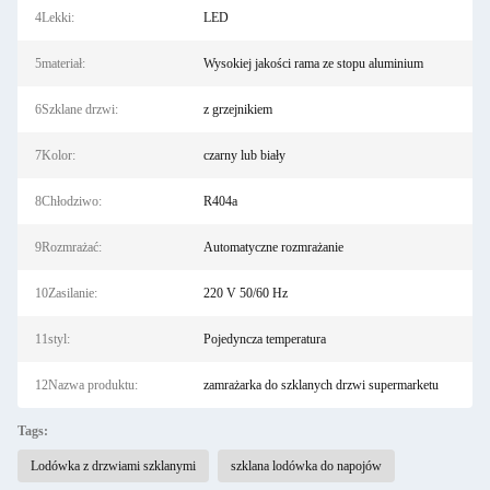
4Lekki:
LED
5materiał:
Wysokiej jakości rama ze stopu aluminium
6Szklane drzwi:
z grzejnikiem
7Kolor:
czarny lub biały
8Chłodziwo:
R404a
9Rozmrażać:
Automatyczne rozmrażanie
10Zasilanie:
220 V 50/60 Hz
11styl:
Pojedyncza temperatura
12Nazwa produktu:
zamrażarka do szklanych drzwi supermarketu
Tags:
Lodówka z drzwiami szklanymi
szklana lodówka do napojów