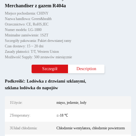
Merchandiser z gazem R404a
Miejsce pochodzenia: CHINY
Nazwa handlowa: Green&health
Orzecznictwo: CE, RoHS,IEC
Numer modelu: LG-1880
Minimalne zamówienie: 1SZT
Szczegóły pakowania: Pakiet drewnianej ramy
Czas dostawy: 15 ~ 20 dni
Zasady płatności: T/T, Western Union
Możliwość Supply: 500 zestawów miesięcznie
Szczegół
Description
Podkreślić:
Lodówka z drzwiami szklanymi
,
szklana lodówka do napojów
1Użycie:
mięso, jedzenie, lody
2Temperatury:
≤-18 ℃
3Układ chłodzenia:
Chłodzenie wentylatora, chłodzenie powietrzem