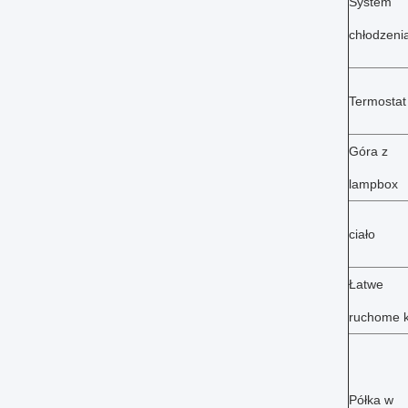
System
chłodzeni
Termostat
Góra z
lampbox
ciało
Łatwe
ruchome k
Półka w