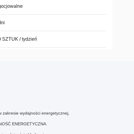
gocjowalne
ni
 SZTUK / tydzień
w zakresie wydajności energetycznej,
NOŚĆ ENERGETYCZNA.