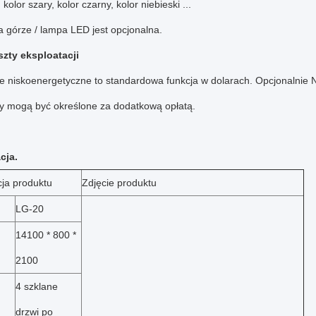
, kolor szary, kolor czarny, kolor niebieski ...
 górze / lampa LED jest opcjonalna.
szty eksploatacji
ie niskoenergetyczne to standardowa funkcja w dolarach.
Opcjonalnie N
ry mogą być określone za dodatkową opłatą.
cja.
cja produktu
Zdjęcie produktu
LG-20
14100 * 800 *
2100
4 szklane
drzwi po