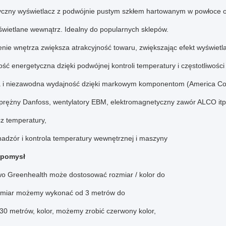
czny wyświetlacz z podwójnie pustym szkłem hartowanym w powłoce o
świetlane wewnątrz.
Idealny do popularnych sklepów.
enie wnętrza zwiększa atrakcyjność towaru, zwiększając efekt wyświetla
ść energetyczna dzięki podwójnej kontroli temperatury i częstotliwości
a i niezawodna wydajność dzięki markowym komponentom (America Co
prężny Danfoss, wentylatory EBM, elektromagnetyczny zawór ALCO itp.
z temperatury,
nadzór i kontrola temperatury wewnętrznej i maszyny
 pomysł
wo Greenhealth może dostosować rozmiar / kolor do
miar możemy wykonać od 3 metrów do
 30 metrów, kolor, możemy zrobić czerwony kolor,