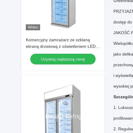
Greenheal
PRZYJAZ
dostęp do
Wideo
JAKOŚĆ 
Komercyjny zamrażarz ze szklaną
Wielopółk
ekraną drzwiową z oświetleniem LED
R290 i automatycznym sprężynowym
jako delik
Uzyskaj najlepszą cenę
tylnym drzwiem
przechow
i wyświetl
wysokiej j
Szczególn
1.
Luksuso
profilowan
2.
Regulow