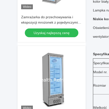
kolor biały
Wideo
Lampka na
Zamrażarka do przechowywania i
Niskie ko
ekspozycji mrożonek z pojedynczymi
przeszklonymi drzwiami, montowana
Oświetlen
Uzyskaj najlepszą cenę
na górze
wentylato
Specyfika
Specyfika
Model nr.
Rozmiar
Wielkość
Wideo