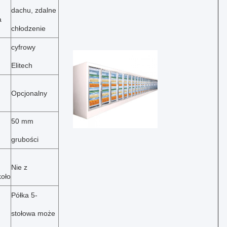
dachu, zdalne
a
chłodzenie
cyfrowy
Elitech
Opcjonalny
50 mm
grubości
Nie z
oło
Półka 5-
stołowa może