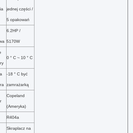
ia
jednej części /
5 opakowań
6.2HP /
wa
5170W
e
0 ° C ~ 10 ° C
ry
a
-18 ° C być
ra
zamrażarką
Copeland
r
(Ameryka)
R404a
Skraplacz na