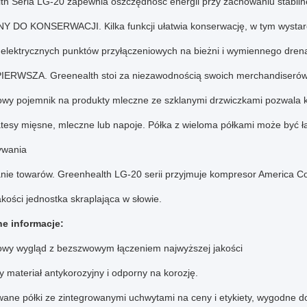
th Seria LG-20 zapewnia oszczędność energii przy zachowaniu stabilne
NY DO KONSERWACJI.
Kilka funkcji ułatwia konserwację, w tym wystar
 elektrycznych punktów przyłączeniowych na bieżni i wymiennego dre
PIERWSZA.
Greenealth stoi za niezawodnością swoich merchandiseró
owy pojemnik na produkty mleczne ze szklanymi drzwiczkami pozwala k
atesy mięsne, mleczne lub napoje.
Półka z wieloma półkami może być ł
ywania
anie towarów.
Greenhealth LG-20 serii przyjmuje kompresor America C
akości jednostka skraplająca w słowie.
e informacje:
wy wygląd z bezszwowym łączeniem najwyższej jakości
y materiał antykorozyjny i odporny na korozję.
ane półki ze zintegrowanymi uchwytami na ceny i etykiety, wygodne do 