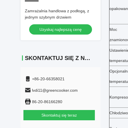
opakowan
Zamrażalnia handlowa z podłogą, z
jednym szybnym drzwiem
Uzyskaj najlepszą cenę
Moc
znamiono
Ustawieni
SKONTAKTUJ SIĘ Z NAMI
temperatu
Opcjonaln
+86-20-66358021
temperatu
lvdi11@greencooker.com
Kompreso
86-20-86166280
Chłodziwo
Skontaktuj się teraz