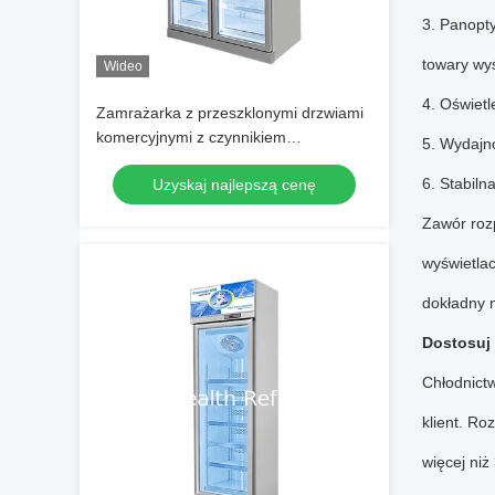
3.
Panopty
towary wy
Wideo
4.
Oświetl
Zamrażarka z przeszklonymi drzwiami
komercyjnymi z czynnikiem
5.
Wydajno
chłodniczym R290, drzwiami
6.
Stabiln
Uzyskaj najlepszą cenę
niskoemisyjnymi i oświetleniem LED do
przechowywania mrożonek
Zawór roz
wyświetlac
dokładny 
Dostosuj
Chłodnict
klient.
Roz
więcej niż