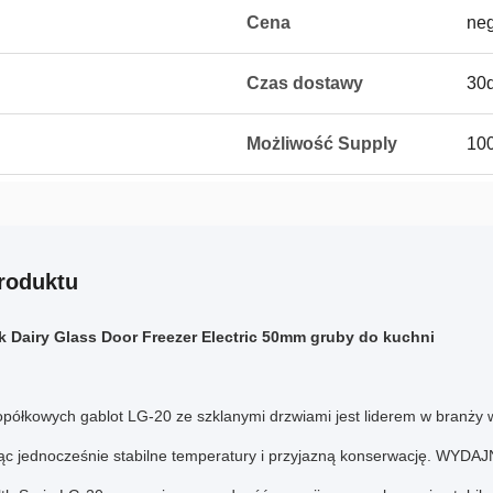
Cena
ne
Czas dostawy
30d
Możliwość Supply
100
roduktu
k Dairy Glass Door Freezer Electric 50mm gruby do kuchni
opółkowych gablot LG-20 ze szklanymi drzwiami jest liderem w branży 
c jednocześnie stabilne temperatury i przyjazną konserwację.
WYDAJ