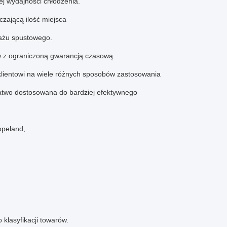
j wydajności chłodzenia.
czającą ilość miejsca
nażu spustowego.
w z ograniczoną gwarancją czasową.
lientowi na wiele różnych sposobów zastosowania
atwo dostosowana do bardziej efektywnego
opeland,
klasyfikacji towarów.