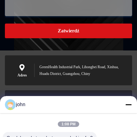
Zatwierdź
GreenHealth Industrial Park, Lihongbei Road, Xinhua,
Huadu District, Guangzhou, Chiny
Adres
john
lvdi11@greencooker.com
E-mail
1:08 PM