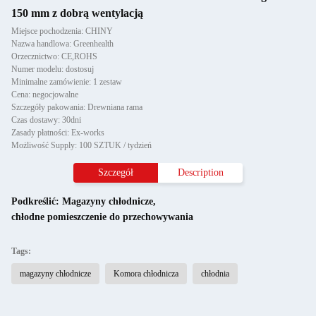
150 mm z dobrą wentylacją
Miejsce pochodzenia: CHINY
Nazwa handlowa: Greenhealth
Orzecznictwo: CE,ROHS
Numer modelu: dostosuj
Minimalne zamówienie: 1 zestaw
Cena: negocjowalne
Szczegóły pakowania: Drewniana rama
Czas dostawy: 30dni
Zasady płatności: Ex-works
Możliwość Supply: 100 SZTUK / tydzień
Szczegół
Description
Podkreślić:
Magazyny chłodnicze
,
chłodne pomieszczenie do przechowywania
Tags:
magazyny chłodnicze
Komora chłodnicza
chłodnia