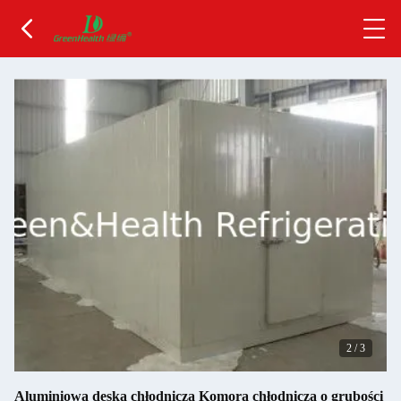
2
/
3
Aluminiowa deska chłodnicza Komora chłodnicza o grubości