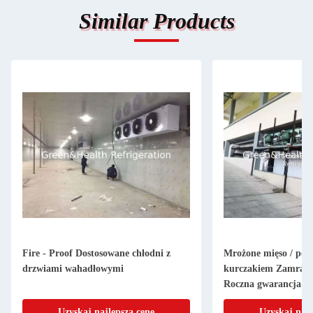
Similar Products
Fire - Proof Dostosowane chłodni z
Mrożone mięso / poj
drzwiami wahadłowymi
kurczakiem Zamraża
Roczna gwarancja
Uzyskaj najlepszą cenę
Uzyskaj najl