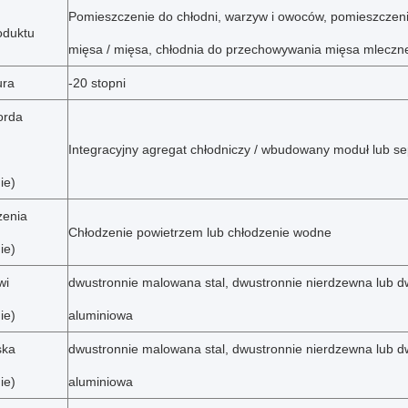
Pomieszczenie do chłodni, warzyw i owoców, pomieszczeni
oduktu
mięsa / mięsa, chłodnia do przechowywania mięsa mleczne
ura
-20 stopni
orda
Integracyjny agregat chłodniczy / wbudowany moduł lub se
ie)
zenia
Chłodzenie powietrzem lub chłodzenie wodne
ie)
wi
dwustronnie malowana stal, dwustronnie nierdzewna lub d
ie)
aluminiowa
ska
dwustronnie malowana stal, dwustronnie nierdzewna lub d
ie)
aluminiowa