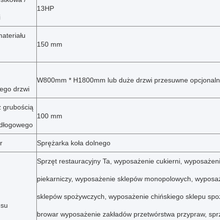
13HP
i
ateriału
150 mm
W800mm * H1800mm lub duże drzwi przesuwne opcjonaln
ego drzwi
z grubością
100 mm
odłogowego
r
Sprężarka koła dolnego
Sprzęt restauracyjny Ta, wyposażenie cukierni, wyposażeni
piekarniczy, wyposażenie sklepów monopolowych, wyposa
sklepów spożywczych, wyposażenie chińskiego sklepu spo
esu
browar wyposażenie zakładów przetwórstwa przypraw, spr