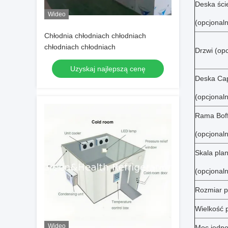
Deska ści
Wideo
(opcjonaln
Chłodnia chłodniach chłodniach
chłodniach chłodniach
Drzwi (opc
Uzyskaj najlepszą cenę
Deska Ca
(opcjonaln
Rama Bof
(opcjonaln
Skala pla
(opcjonaln
Rozmiar p
Wielkość 
Wideo
Moc jedno