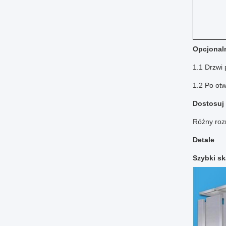
Opcjonaln
1.1 Drzwi 
1.2 Po otw
Dostosuj
Różny rozm
Detale
Szybki s