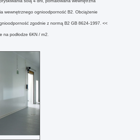
 spryskiwania solą 4 dni, pomalowana wewnętrzna
nia wewnętrznego ognioodporność B2.
Obciążenie
ognioodporność zgodnie z normą B2 GB 8624-1997.
<<
e na podłodze 6KN / m2.