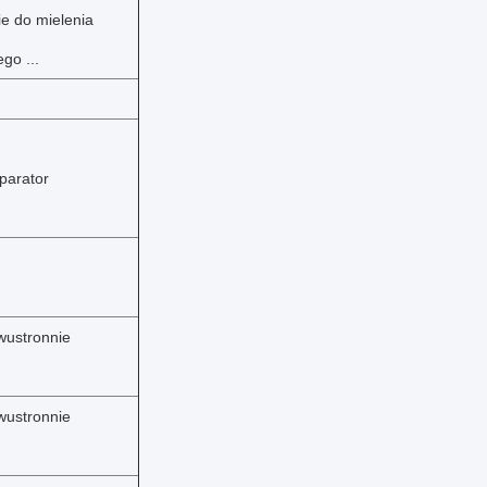
e do mielenia
go ...
parator
wustronnie
wustronnie