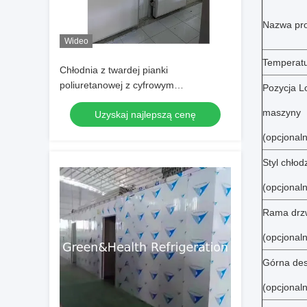
Nazwa pr
Wideo
Temperat
Chłodnia z twardej pianki
poliuretanowej z cyfrowym
Pozycja L
elektronicznym sterowaniem
maszyny
Uzyskaj najlepszą cenę
temperaturą i automatycznym
elektrycznym rozmrażaniem
(opcjonaln
Styl chłod
(opcjonaln
Rama drz
(opcjonaln
Górna de
(opcjonaln