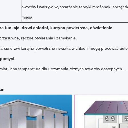
owoców i warzyw, wyposażenie fabryki mrożonek, sprzęt d
mięsa,
a funkcja, drzwi chłodni, kurtyna powietrzna, oświetlenie:
przesuwne, ręczne otwieranie i zamykanie.
arciu drzwi kurtyna powietrzna i światła w chłodni mogą pracować aut
 pomysł
iar, inna temperatura dla utrzymania różnych towarów dostępnych ... N
kan