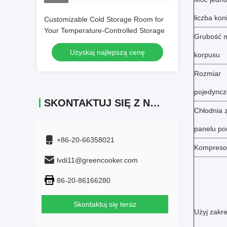
liczba kon
Customizable Cold Storage Room for
Your Temperature-Controlled Storage
Grubość m
Uzyskaj najlepszą cenę
korpusu
Rozmiar
pojedyncz
SKONTAKTUJ SIĘ Z NAMI
Chłodnia 
panelu p
+86-20-66358021
Kompreso
lvdi11@greencooker.com
86-20-86166280
Skontaktuj się teraz
Użyj zakr