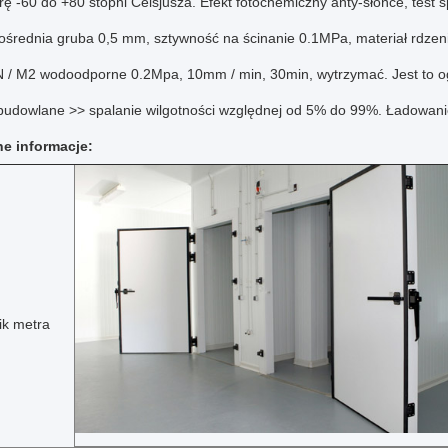
ę -60 do +80 stopni Celsjusza.
Efekt fotochemiczny anty-słońce, test
ośrednia gruba 0,5 mm, sztywność na ścinanie 0.1MPa, materiał rdze
 / M2 wodoodporne 0.2Mpa, 10mm / min, 30min, wytrzymać.
Jest to 
 budowlane >> spalanie wilgotności względnej od 5% do 99%.
Ładowani
e informacje:
ik metra