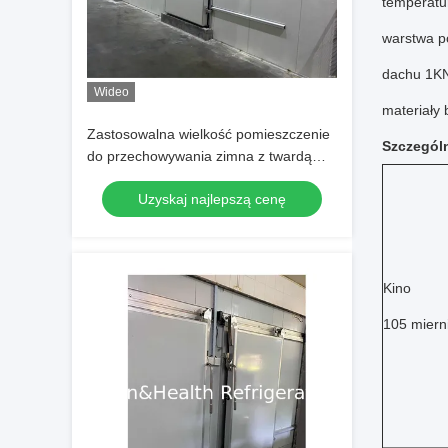
temperatur
warstwa p
dachu 1KN
Wideo
materiały
Zastosowalna wielkość pomieszczenie
Szczególn
do przechowywania zimna z twardą
pianą poliuretanową i automatycznym
Uzyskaj najlepszą cenę
odmrażaniem elektrycznym dla
optymalnej konserwacji żywności
Kino
105 miern