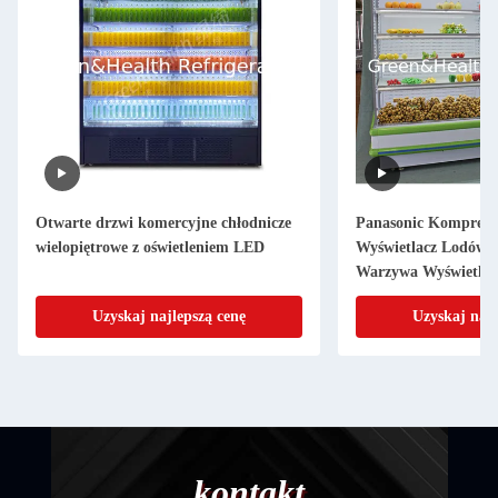
Otwarte drzwi komercyjne chłodnicze
Panasonic Kompreso
wielopiętrowe z oświetleniem LED
Wyświetlacz Lodówk
Warzywa Wyświetlac
Uzyskaj najlepszą cenę
Uzyskaj najl
kontakt