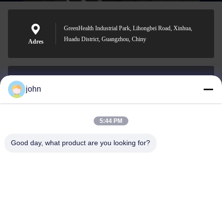
GreenHealth Industrial Park, Lihongbei Road, Xinhua,
Huadu District, Guangzhou, Chiny
Adres
john
lvdi11@greencooker.com
E-mail
5:44 PM
Good day, what product are you looking for?
0086-153-7406-6785
Telefon
Guangdong Green&Health Intelligence Cold