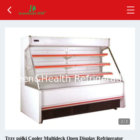
2
/
3
Trzy półki Cooler Multideck Open Display Refrigerator