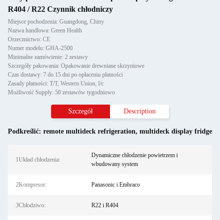
R404 / R22 Czynnik chłodniczy
Miejsce pochodzenia: Guangdong, Chiny
Nazwa handlowa: Green Health
Orzecznictwo: CE
Numer modelu: GHA-2500
Minimalne zamówienie: 2 zestawy
Szczegóły pakowania: Opakowanie drewniane skrzyniowe
Czas dostawy: 7 do 15 dni po opłaceniu płatności
Zasady płatności: T/T, Western Union, l/c
Możliwość Supply: 50 zestawów tygodniowo
Szczegół
Description
Podkreślić:
remote multideck refrigeration
,
multideck display fridge
Dynamiczne chłodzenie powietrzem i
1Układ chłodzenia:
wbudowany system
2Kompresor:
Panasonic i Embraco
3Chłodziwo:
R22 i R404